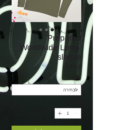
Prepared
Worldwide Long-
sleeve
מחיר
*
Size
כמות
*